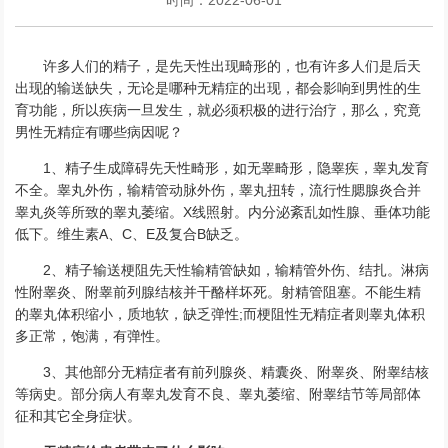
许多人们的精子，是先天性出现畸形的，也有许多人们是后天
出现的输送缺失，无论是哪种无精症的出现，都会影响到男性的生
育功能，所以疾病一旦发生，就必须积极的进行治疗，那么，究竟
男性无精症有哪些病因呢？
1、精子生成障碍先天性畸形，如无睾畸形，隐睾疾，睾丸发育
不全。睾丸外伤，输精管动脉外伤，睾丸扭转，流行性腮腺炎合并
睾丸炎等所致的睾丸萎缩。X线照射。内分泌紊乱如性腺、垂体功能
低下。维生素A、C、E及复合B缺乏。
2、精子输送梗阻先天性输精管缺如，输精管外伤、结扎。淋病
性附睾炎、附睾前列腺结核并干酪样坏死。射精管阻塞。不能生精
的睾丸体积缩小，质地软，缺乏弹性;而梗阻性无精症者则睾丸体积
多正常，饱满，有弹性。
3、其他部分无精症者有前列腺炎、精囊炎、附睾炎、附睾结核
等病史。部分病人有睾丸发育不良、睾丸萎缩、附睾结节等局部体
征和其它全身症状。