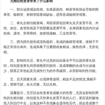
无精症给患者带来了什么影响
一、部分泌尿感染疾病、生殖器损伤、畸形等疾病会导致的附
睾管、输精管、射精管阻塞或缺如，进而造成输精管堵塞。
二、睾丸生精功能衰竭，局部原因包括睾丸先天发育不良、外
伤、炎症、血管疾病及干扰阴囊温度调节等，全身因素包括内分泌
疾病、遗传、营养障碍、放射线接触、工业危害等。
三、因为跌扑损伤或湿热蕴积，造成的输精管堵塞，使精子不
能正常排出体外。造成风毒下注厥阴或食棉油，燥热伤津，无所化
精。
四、影响性生活，睾丸中过高的自由基水平可以损伤睾丸组
织，特别是使睾丸间质细胞受到损伤，造成睾酮的合成与分泌减
少，阴茎正常勃起及完成性行为的作用减弱，从而影响到性功能。
五、后天因素失调，出现脾胃虚弱，精血不足的情况;禀赋不
足，肾精亏损，命火式微，无以生精。
温馨提示，无尽症会给患者造成极大的伤害，尤其会影响到男
性的生精功能，特别是先天性睾丸发育不良的人们，更应该积极地
投入到治疗中去，以免这种不良现象会遗传给后代，就会造成整个