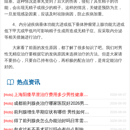
阻塞。这种情况是睾丸受到了后天的伤害，侵犯了其生精子的功
能，会出现无精子或很少的精子。这样的情况，关键是预防为主，
一旦发现感染因素，应该及时祛除病因，防止疾病加重。
4、内分泌疾病垂体功能亢进或低下垂体肿瘤肾上腺功能亢进或
低下甲亢或甲低均可影响精子生成而造成无精子症。应采取内分泌
等相关措施进行治疗。
大家看了前面的发生原因，都了解了很多知识了吧。我们对男
性无精症治疗要根据它的发病原因来选择治疗的方法。但是大家请
不要担心，只要自己持有信心，再积极的配合治疗，是肯定能治疗
好的。
热点资讯
上海阳痿早泄治疗费用多少男性健康专科医院2026
2026-08-07
[Hots]·
成都前列腺炎治疗哪家医院好2026男性专科门诊推荐
2026-08-06
[Hots]·
前列腺增生早期症状有哪些 男性如何科学预防与日常护理
2026-08-04
[Hots]·
得了前列腺炎怎么办能治好吗日常需要注意什么
2026-08-03
[Hots]·
包皮过长不手术可以吗会有什么影响
2026-08-02
[Hots]·