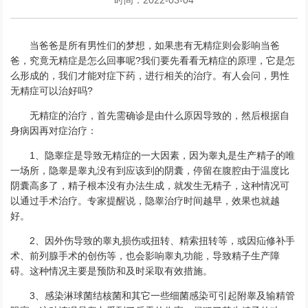
当爸爸是所有男性们的梦想，如果患有无精症则会影响当爸
爸，究竟无精症是怎么回事呢?我们要先看看无精症的原理，它是怎
么形成的，我们才能对症下药，进行相关的治疗。有人会问，男性
无精症可以治好吗?
无精症的治疗，首先需确诊是由什么原因导致的，然后根据自
身病因再对症治疗：
1、隐睾症是导致无精症的一大因素，因为睾丸是生产精子的唯
一场所，隐睾是睾丸没有到应该到的阴囊，停留在腹腔由于温度比
阴囊高多了，精子根本没有办法生成，就发生无精子，这种情况可
以通过手术治疗。专家提醒说，隐睾治疗时间越早，效果也就越
好。
2、因外伤导致的睾丸损伤或扭转、精索扭转等，或因疝修补手
术、前列腺手术的创伤等，也会影响睾丸功能，导致精子生产障
碍。这种情况主要是预防和及时采取有效措施。
3、感染淋球菌结核菌和其它一些细菌感染可引起附睾及输精管