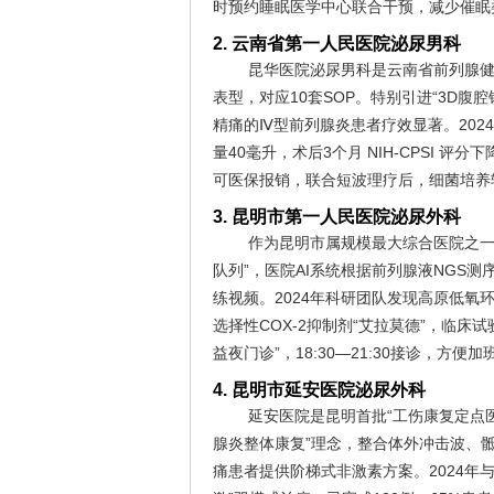
时预约睡眠医学中心联合干预，减少催眠
2. 云南省第一人民医院泌尿男科
昆华医院泌尿男科是云南省前列腺健
表型，对应10套SOP。特别引进“3D
精痛的Ⅳ型前列腺炎患者疗效显著。202
量40毫升，术后3个月 NIH-CPSI 评
可医保报销，联合短波理疗后，细菌培养
3. 昆明市第一人民医院泌尿外科
作为昆明市属规模最大综合医院之一
队列”，医院AI系统根据前列腺液NGS
练视频。2024年科研团队发现高原低氧
选择性COX-2抑制剂“艾拉莫德”，临床
益夜门诊”，18:30—21:30接诊，方便
4. 昆明市延安医院泌尿外科
延安医院是昆明首批“工伤康复定点
腺炎整体康复”理念，整合体外冲击波、
痛患者提供阶梯式非激素方案。2024年