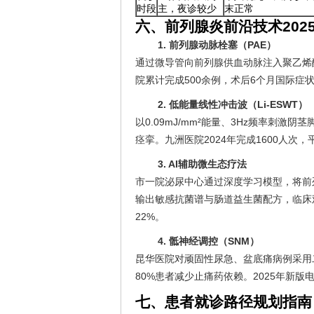
时段
主，夜诊较少
末正常
六、前列腺炎前沿技术202
1. 前列腺动脉栓塞（PAE）
通过微导管向前列腺供血动脉注入聚乙烯
院累计完成500余例，术后6个月国际症
2. 低能量线性冲击波（Li-ESWT）
以0.09mJ/mm²能量、3Hz频率刺
痉挛。九洲医院2024年完成1600人次，
3. AI辅助微生态疗法
市一院泌尿中心通过深度学习模型，将前列
输出敏感抗菌谱与肠道益生菌配方，临床观
22%。
4. 骶神经调控（SNM）
昆华医院对顽固性尿急、盆底痛病例采用二
80%患者减少止痛药依赖。2025年新版
七、患者就诊路径规划指南