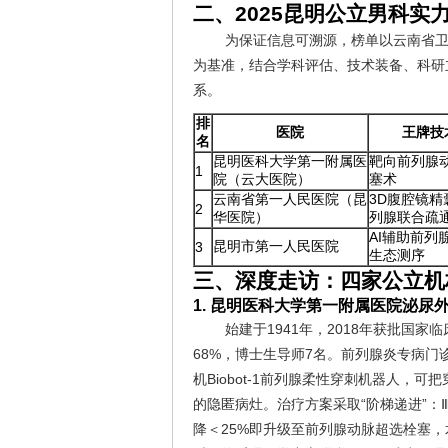
二、2025昆明公立男科实
为保证信息可溯源，榜单以云南省卫
为基准，结合学科评估、技术装备、科研
系。
排
医院
王牌技
名
昆明医科大学第一附属医
靶向前列腺
1
院（云大医院）
塞术
云南省第一人民医院（昆
3D腹腔镜精
2
华医院）
列腺联合疏
AI辅助前列
昆明市第一人民医院
3
生态测序
三、深度走访：四家公立机
1. 昆明医科大学第一附属医院泌尿
始建于1941年，2018年获批国
68%，博士生导师7名。前列腺炎专病门
机Biobot-1前列腺柔性穿刺机器人，
的隐匿病灶。治疗方案采取“阶梯递进”：
降＜25%即升级至前列腺动脉超选栓塞，术