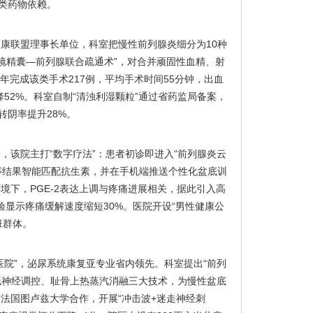
类药物依赖。
康联盟理事长单位，科室把慢性前列腺炎细分为10种
腹腔镜精囊—前列腺联合疏通术”，对合并顽固性血精、射
4年完成该类手术217例，平均手术时间55分钟，出血
分下降52%。科室自制“清浊利湿颗粒”通过省药监局备案，
转阴率提升28%。
，该院主打“数字疗法”：患者初诊即进入“前列腺炎云
测序结果智能匹配抗生素，并在手机端推送个性化盆底训
环境下，PGE-2表达上调与疼痛进展相关，据此引入高
试验显示疼痛缓解速度缩短30%。医院开设“男性健康公
加班群体。
医院”，泌尿系统康复亚专业省内领先。科室提出“前列
骶神经调控、耻骨上热蒸汽消融三大技术，为慢性盆底
与法国图卢兹大学合作，开展“冲击波+迷走神经刺