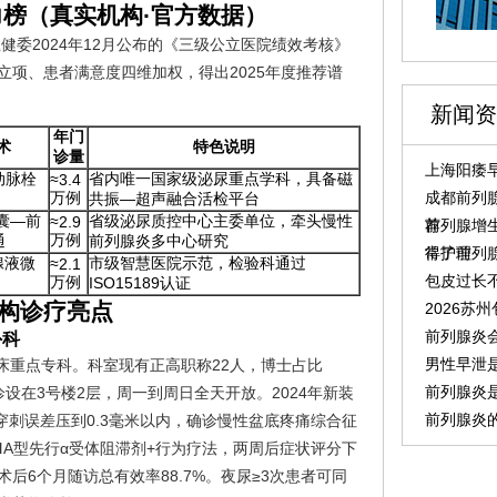
力榜（真实机构·官方数据）
健委2024年12月公布的《三级公立医院绩效考核》
立项、患者满意度四维加权，得出2025年度推荐谱
新闻资
年门
术
特色说明
诊量
上海阳痿早
动脉栓
省内唯一国家级泌尿重点学科，具备磁
≈3.4
万例
成都前列腺
共振—超声融合活检平台
囊—前
省级泌尿质控中心主委单位，牵头慢性
≈2.9
荐
前列腺增
万例
通
前列腺炎多中心研究
常护理
得了前列
腺液微
市级智慧医院示范，检验科通过
≈2.1
包皮过长
万例
ISO15189认证
构诊疗亮点
2026苏
前列腺炎
外科
男性早泄
家临床重点专科。科室现有正高职称22人，博士占比
前列腺炎
诊设在3号楼2层，周一到周日全天开放。2024年新装
前列腺炎
可把穿刺误差压到0.3毫米以内，确诊慢性盆底疼痛综合征
ⅢA型先行α受体阻滞剂+行为疗法，两周后症状评分下
后6个月随访总有效率88.7%。夜尿≥3次患者可同