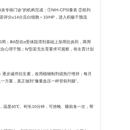
专病门诊”的机构完成：①NIH-CPSI量表 ②前列
若评分≥14分且白细胞＞10/HP，进入积极干预流
6周；ⅢA型在α受体阻滞剂基础上加用抗炎药，两周
配合心理干预；Ⅳ型若无生育要求可观察，有生育计划
”期：逐步减停抗生素，改用植物制剂或热疗维持；每月
上一方案，真正做到“像量血压一样管前列腺”。
温度40℃、时长10分钟，可傍晚、睡前各一次，帮