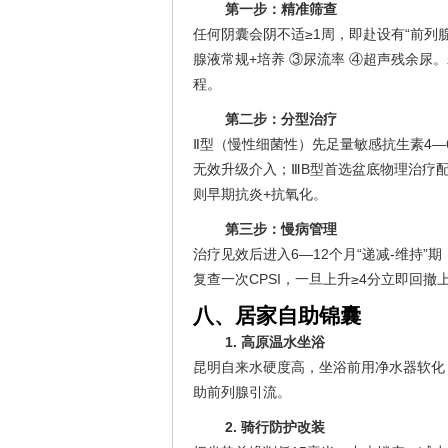
第一步：精准筛查
任何阴囊会阴不适≥1周，即赴设有“前列腺炎
腺液常规+培养 ③尿流率 ④超声残余尿。
程。
第二步：分型治疗
Ⅱ型（慢性细菌性）先足量敏感抗生素4—
无效升级介入；ⅢB型首选盆底物理治疗
则早期抗炎+抗氧化。
第三步：慢病管理
治疗见效后进入6—12个月“递减-维持
复查一次CPSI，一旦上升≥4分立即回撤
八、居家自助锦囊
1. 高原温水坐浴
昆明自来水硬度高，坐浴前用净水器软化，
助前列腺引流。
2. 骑行防护改装