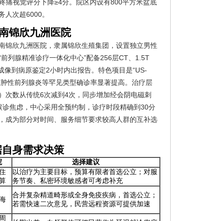
者疼痛视觉评分下降≥4分。院区内设有800平方米盆底
人次超6000。
南锦欣九洲医院
云南锦欣九洲医院，隶属锦欣生殖集团，设置独立男性
列腺精准诊疗一体化中心”配备256层CT、1.5T
成像到病原鉴定2小时内出报告。特色项目是“US-
肉芽肿性前列腺炎等罕见类型确诊率显著提高。治疗层
WT）次数从传统6次减到4次，同步增加经会阴电磁刺
候诊焦虑，中心采用全预约制，诊疗时段精确到30分
，成为部分对时间、服务细节要求较高人群的互补选
据自身需求决策
院
选择建议
住
以治疗为主要目标，预算有限者首选公立；对服
算
务节奏、私密环境敏感者可考虑补充
合并复杂精道畸形或全身免疫疾病，首选公立；
海
若需快速二次意见，民营远程资源可提供加速
周