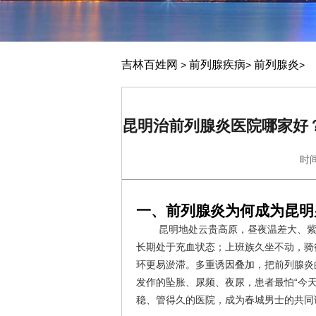
吉林百姓网
前列腺疾病
前列腺炎
>
>
>
昆明治前列腺炎医院哪家好？
时间
一、前列腺炎为何成为昆明
昆明地处云贵高原，昼夜温差大、
长期处于充血状态；上班族久坐不动，骑
环更易淤滞。多重诱因叠加，把前列腺炎
发作的坠胀、尿频、夜尿，患者最怕“今
稳、管得久的医院，成为春城男士的共同