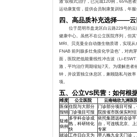
激”双模式治疗，已完成120例，65%患
运动康复馆，提供会员制康复训练，年服务
四、高品质补充选择——云
位于昆明市盘龙区白云路229号的
健康中心。虽然不在公立医院序列，但其“前
MRI、贝克曼全自动微生物质谱，实现从
FNAB 前列腺多灶免疫化学染色”，对
面，医院把低能量线性冲击波（Li-ES
激，平均治疗周期缩短7天。为缓解患者
钟，并设置独立休息区，兼顾隐私与效率
项。
五、公立VS民营：如何根
维度
公立医院
云南锦欣九洲医
医保
住院与大部分
门诊部分项目可报，
报销
门诊项目可报
院按省市医保实时结
多学科会诊成
依托集团远程会诊平
疑难
熟，科研转化
台，可连线北京、上
病例
快
专家
就诊
工作日白天为
早八晚九全天门诊，