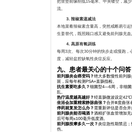
把坐垫前缘削低15毫米、中央镂空，减少
流。
3. 辣椒素递减法
本地菜肴辣椒素含量高，突然戒断易引起
生姜替代，既照顾口感又避免前列腺充血
4. 高原有氧训练
每周3次、每次30分钟的快步走或慢跑，心
度，减轻盆腔缺氧性炎症反应。
九、患者最关心的十个问答
前列腺炎会癌变吗？
绝大多数慢性前列腺
斑，应每年检测PSA+直肠指检。
抗生素要吃多久？
细菌型4—6周，非细
乱。
热疗温度越高越好？
经直肠微波设定42
坐浴会加重精索静脉曲张？
合并Ⅲ度曲张
停药就复发怎么办？
需重新评估是否合并
前列腺炎能否喝酒？
酒精扩张血管增加充
后可每周≤100毫升低度酒。
前列腺按摩多久一次？
炎症急性期禁忌；
伤。