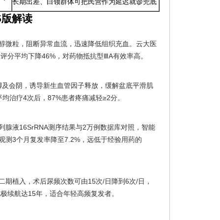
长期出差、白领群体可把民营作为延迟就诊兜底
5版解读
醇微粒，阻断异常血流，迅速降低组织充血。云大医
状评分平均下降46%，对药物抵抗型ⅢA有效率高。
激阴茎脚及会阴，诱导新生血管因子释放，缓解盆底平滑肌
平均治疗4次后，87%患者疼痛减轻≥2分。
腺液16SrRNA测序结果与2万例数据库对照，智能
测3个月复发率降至7.2%，远低于经验用药的
期植入，术后尿频次数可由15次/日降到6次/日，
电极续航达15年，适合年轻高频复发者。