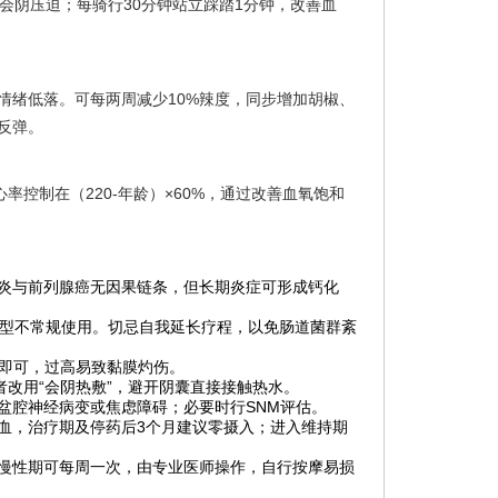
会阴压迫；每骑行30分钟站立踩踏1分钟，改善血
情绪低落。可每两周减少10%辣度，同步增加胡椒、
反弹。
率控制在（220-年龄）×60%，通过改善血氧饱和
炎与前列腺癌无因果链条，但长期炎症可形成钙化
菌型不常规使用。切忌自我延长疗程，以免肠道菌群紊
℃即可，过高易致黏膜灼伤。
者改用“会阴热敷”，避开阴囊直接接触热水。
盆腔神经病变或焦虑障碍；必要时行SNM评估。
血，治疗期及停药后3个月建议零摄入；进入维持期
慢性期可每周一次，由专业医师操作，自行按摩易损