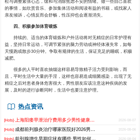
松与调整紧张心态，缓和与消除焦虑不安的情绪。做一些自己喜欢
的事情，如欣赏音乐、参加集体活动和阅读有益的书籍，或找家人
亲友倾诉，心情反而会舒畅，性压抑也会逐渐消失。
四、积极参加体育锻炼
持续的、适当的体育锻炼和户外活动将对无精症的日常护理有
益，坚持日常运动，可调节紧张的脑力劳动或神经体液失常，如每
天慢跑或散步30分钟。争取有规律的生活，保证充足的睡眠，积极
减肥。
很多的人平时喜欢抽烟这样容易导致精子活力受到影响，而
且，平时生活中大量的手淫，这样也容易造成细菌感染，出现了无
精症之后对患者身体危害很大，男性朋友应该注意这种疾病的发
展，及时的进行诊断同时，生活中也要注意护理。
热点资讯
上海阳痿早泄治疗费用多少男性健康专科医院2026
2026-08-07
[Hots]·
成都前列腺炎治疗哪家医院好2026男性专科门诊推荐
2026-08-06
[Hots]·
前列腺增生早期症状有哪些 男性如何科学预防与日常护理
2026-08-04
[Hots]·