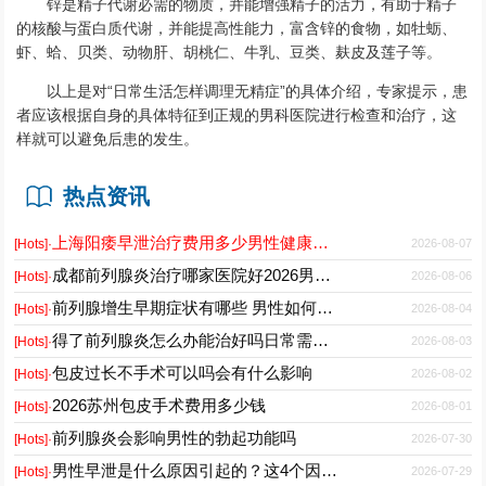
锌是精子代谢必需的物质，并能增强精子的活力，有助于精子
的核酸与蛋白质代谢，并能提高性能力，富含锌的食物，如牡蛎、
虾、蛤、贝类、动物肝、胡桃仁、牛乳、豆类、麸皮及莲子等。
以上是对“日常生活怎样调理无精症”的具体介绍，专家提示，患
者应该根据自身的具体特征到正规的男科医院进行检查和治疗，这
样就可以避免后患的发生。
热点资讯
上海阳痿早泄治疗费用多少男性健康专科医院2026
2026-08-07
[Hots]·
成都前列腺炎治疗哪家医院好2026男性专科门诊推荐
2026-08-06
[Hots]·
前列腺增生早期症状有哪些 男性如何科学预防与日常护理
2026-08-04
[Hots]·
得了前列腺炎怎么办能治好吗日常需要注意什么
2026-08-03
[Hots]·
包皮过长不手术可以吗会有什么影响
2026-08-02
[Hots]·
2026苏州包皮手术费用多少钱
2026-08-01
[Hots]·
前列腺炎会影响男性的勃起功能吗
2026-07-30
[Hots]·
男性早泄是什么原因引起的？这4个因素最常见
2026-07-29
[Hots]·