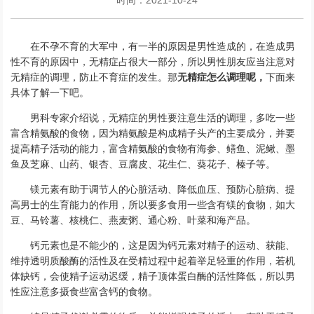
在不孕不育的大军中，有一半的原因是男性造成的，在造成男
性不育的原因中，无精症占很大一部分，所以男性朋友应当注意对
无精症的调理，防止不育症的发生。那
无精症怎么调理呢，
下面来
具体了解一下吧。
男科专家介绍说，无精症的男性要注意生活的调理，多吃一些
富含精氨酸的食物，因为精氨酸是构成精子头产的主要成分，并要
提高精子活动的能力，富含精氨酸的食物有海参、鳝鱼、泥鳅、墨
鱼及芝麻、山药、银杏、豆腐皮、花生仁、葵花子、榛子等。
镁元素有助于调节人的心脏活动、降低血压、预防心脏病、提
高男士的生育能力的作用，所以要多食用一些含有镁的食物，如大
豆、马铃薯、核桃仁、燕麦粥、通心粉、叶菜和海产品。
钙元素也是不能少的，这是因为钙元素对精子的运动、获能、
维持透明质酸酶的活性及在受精过程中起着举足轻重的作用，若机
体缺钙，会使精子运动迟缓，精子顶体蛋白酶的活性降低，所以男
性应注意多摄食些富含钙的食物。