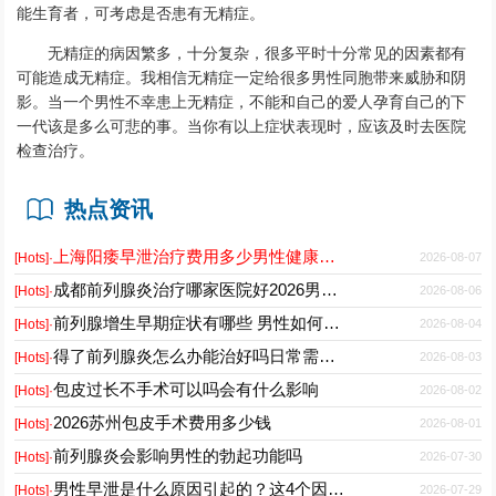
能生育者，可考虑是否患有无精症。
无精症的病因繁多，十分复杂，很多平时十分常见的因素都有
可能造成无精症。我相信无精症一定给很多男性同胞带来威胁和阴
影。当一个男性不幸患上无精症，不能和自己的爱人孕育自己的下
一代该是多么可悲的事。当你有以上症状表现时，应该及时去医院
检查治疗。
热点资讯
上海阳痿早泄治疗费用多少男性健康专科医院2026
2026-08-07
[Hots]·
成都前列腺炎治疗哪家医院好2026男性专科门诊推荐
2026-08-06
[Hots]·
前列腺增生早期症状有哪些 男性如何科学预防与日常护理
2026-08-04
[Hots]·
得了前列腺炎怎么办能治好吗日常需要注意什么
2026-08-03
[Hots]·
包皮过长不手术可以吗会有什么影响
2026-08-02
[Hots]·
2026苏州包皮手术费用多少钱
2026-08-01
[Hots]·
前列腺炎会影响男性的勃起功能吗
2026-07-30
[Hots]·
男性早泄是什么原因引起的？这4个因素最常见
2026-07-29
[Hots]·