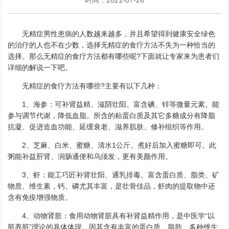
无精症男性患病的人数越来越多，并且希望得到健康安全绿色
的治疗的人也不在少数，选择无精症的食疗方法不失为一种恰当的
选择。那么无精症的食疗方法都有哪些呢?下面就让专家来为患者们
详细的解说一下吧。
无精症的食疗方法有哪些?主要有以下几种：
1、海参：可补肾益精、滋阴壮阳。富含碘、锌等微量元素。能
参与调节代谢，降低血脂。所含的粘蛋白质及其它多糖成分有降脂
抗凝、促进造血功能、延缓衰老、滋养肌肤、修补组织等作用。
2、芝麻、白米、蜜糖、清水1公斤。煮好后加入蜜糖即可。此
粥能补益肝肾、润肠通便和乌须发，更有美颜作用。
3、虾：能工巧匠补肾壮阳、通乳排毒。富含蛋白质、脂类、矿
物质、维生素，钙、磷尤其丰富，是壮骨佳品，虾肉的提取物中还
含有免疫增强物质。
4、动物肾脏：食用动物肾脏具有补肾益精作用，是中医学“以
脏养脏”理论的具体体现。因其含有丰富的蛋白质、脂肪、多种维生