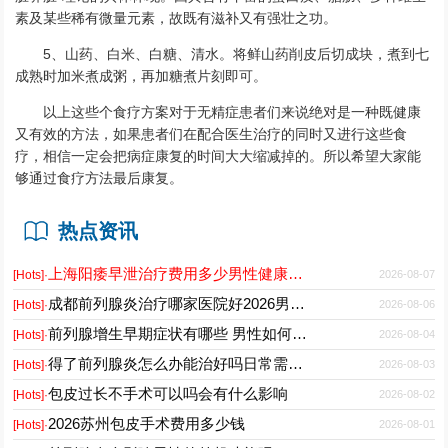
素及某些稀有微量元素，故既有滋补又有强壮之功。
5、山药、白米、白糖、清水。将鲜山药削皮后切成块，煮到七
成熟时加米煮成粥，再加糖煮片刻即可。
以上这些个食疗方案对于无精症患者们来说绝对是一种既健康
又有效的方法，如果患者们在配合医生治疗的同时又进行这些食
疗，相信一定会把病症康复的时间大大缩减掉的。所以希望大家能
够通过食疗方法最后康复。
热点资讯
上海阳痿早泄治疗费用多少男性健康专科医院2026
2026-08-07
[Hots]·
成都前列腺炎治疗哪家医院好2026男性专科门诊推荐
2026-08-06
[Hots]·
前列腺增生早期症状有哪些 男性如何科学预防与日常护理
2026-08-04
[Hots]·
得了前列腺炎怎么办能治好吗日常需要注意什么
2026-08-03
[Hots]·
包皮过长不手术可以吗会有什么影响
2026-08-02
[Hots]·
2026苏州包皮手术费用多少钱
2026-08-01
[Hots]·