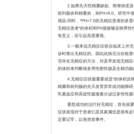
2.如果先天性精囊缺如、附睾病变及
前列腺炎和精囊炎，则PH>8.0。研究中
感染;同时，*PH>7.0的无精症患者
无精症患者*的体积和PH值能够反映男
有意义，应引起高度重视。
3.一般来说无精症症状在临床上并
诊时查出无精症的。因此此病无法在检查
否存在无精症的方法，对及早发现无精症
的体积来判断很多男性附性腺及生精功能
4.无精症症状最重要就是*的体积
精囊和前列腺的先天发育异常或功能障碍
乳素血症和高促性腺激素分泌过多性性腺
要想成功的治疗好无精症，首先就
症状表现对于患者们及其家属也是很有必
定要记牢，以免突发事件。