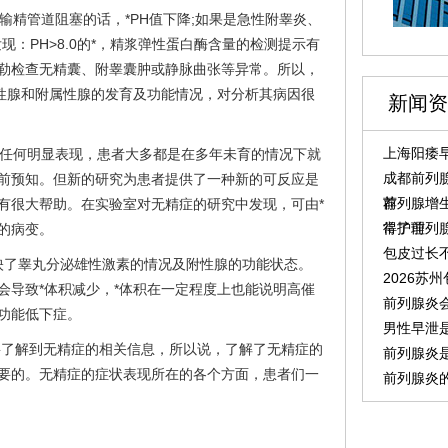
输精管道阻塞的话，*PH值下降;如果是急性附睾炎、
发现：PH>8.0的*，精浆弹性蛋白酶含量的检测提示有
的多普勒检查无精囊、附睾囊肿或静脉曲张等异常。所以，
性性腺和附属性腺的发育及功能情况，对分析其病因很
新闻资
上海阳痿早
无任何明显表现，患者大多都是在多年未育的情况下就
成都前列腺
前预知。但新的研究为患者提供了一种新的可反应是
荐
前列腺增
有很大帮助。在实验室对无精症的研究中发现，可由*
常护理
得了前列
的病变。
包皮过长
反映了睾丸分泌雄性激素的情况及附性腺的功能状态。
2026苏
会导致*体积减少，*体积在一定程度上也能说明高催
前列腺炎
功能低下症。
男性早泄
要了解到无精症的相关信息，所以说，了解了无精症的
前列腺炎
要的。无精症的症状表现所在的各个方面，患者们一
前列腺炎